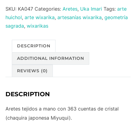
y
SKU:
KA047
Categories:
Aretes
,
Uka Imari
Tags:
arte
niebla
huichol
,
arte wixarika
,
artesanías wixarika
,
geometría
quantity
sagrada
,
wixarikas
DESCRIPTION
ADDITIONAL INFORMATION
REVIEWS (0)
DESCRIPTION
Aretes tejidos a mano con 363 cuentas de cristal
(chaquira japonesa Miyuqui).