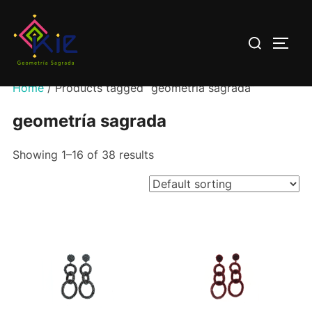
Saltar
al
Buscar:
ALTE
contenido
Home
/ Products tagged “geometría sagrada”
geometría sagrada
Showing 1–16 of 38 results