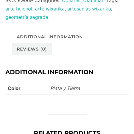
SKU:
KG069
Categories:
Collares
,
Uka Imari
Tags:
arte huichol
,
arte wixarika
,
artesanías wixarika
,
geometría sagrada
ADDITIONAL INFORMATION
REVIEWS (0)
ADDITIONAL INFORMATION
Color
Plata y Tierra
RELATED PRODUCTS