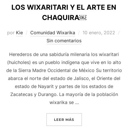
LOS WIXARITARI Y EL ARTE EN
CHAQUIRA￼
Publicado
por
Kie
Comunidad Wixarika
10 enero, 2022
el
Sin comentarios
Herederos de una sabiduría milenaria los wixaritari
(huicholes) es un pueblo indígena que vive en lo alto
de la Sierra Madre Occidental de México Su territorio
abarca el norte del estado de Jalisco, el Oriente del
estado de Nayarit y partes de los estados de
Zacatecas y Durango. La mayoría de la población
wixarika se …
«LOS WIXARITARI Y EL A
LEER MÁS