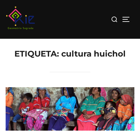
Saltar
al
Buscar:
ALTE
contenido
ETIQUETA:
cultura huichol