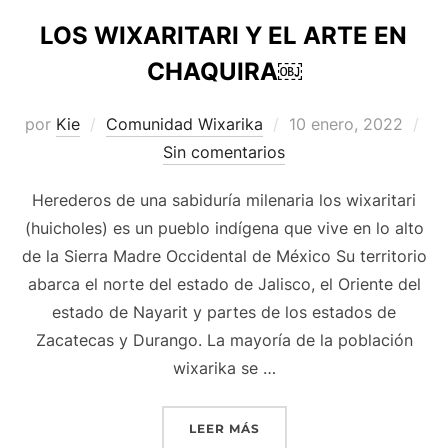
LOS WIXARITARI Y EL ARTE EN
CHAQUIRA￼
Publicado
por
Kie
Comunidad Wixarika
10 enero, 2022
el
Sin comentarios
Herederos de una sabiduría milenaria los wixaritari
(huicholes) es un pueblo indígena que vive en lo alto
de la Sierra Madre Occidental de México Su territorio
abarca el norte del estado de Jalisco, el Oriente del
estado de Nayarit y partes de los estados de
Zacatecas y Durango. La mayoría de la población
wixarika se …
«LOS WIXARITARI Y EL A
LEER MÁS