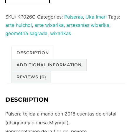
de
peyote
SKU:
KP026C
Categories:
Pulseras
,
Uka Imari
Tags:
quantity
arte huichol
,
arte wixarika
,
artesanías wixarika
,
geometría sagrada
,
wixarikas
DESCRIPTION
ADDITIONAL INFORMATION
REVIEWS (0)
DESCRIPTION
Pulsera tejida a mano con 2016 cuentas de cristal
(chaquira japonesa Miyuqui).
Representacion de la flor del peyote.