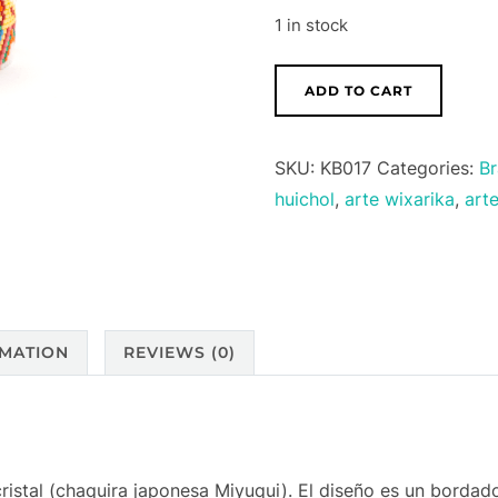
1 in stock
TUPIMA
ADD TO CART
COLIBRIS
quantity
SKU:
KB017
Categories:
Br
huichol
,
arte wixarika
,
art
RMATION
REVIEWS (0)
istal (chaquira japonesa Miyuqui). El diseño es un bordado