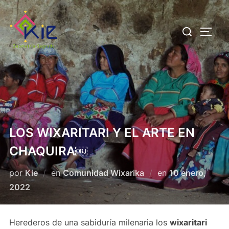
Saltar
al
Buscar:
ALTE
contenido
LOS WIXARITARI Y EL ARTE EN
CHAQUIRA￼
Publicado
por
Kie
en
Comunidad Wixarika
en
10 enero,
el
2022
Herederos de una sabiduría milenaria los
wixaritari